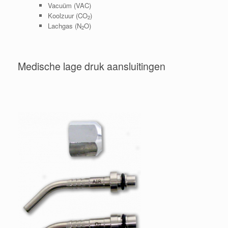
Vacuüm (VAC)
Koolzuur (CO
)
2
Lachgas (N
O)
2
Medische lage druk aansluitingen