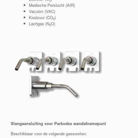
2
Medische Perslucht (AIR)
Vacuüm (VAC)
Koolzuur (CO
)
2
Lachgas (N
O)
2
Slangaansluiting voor Parkodex wandafnamepunt
Beschikbaar voor de volgende gassoorten: