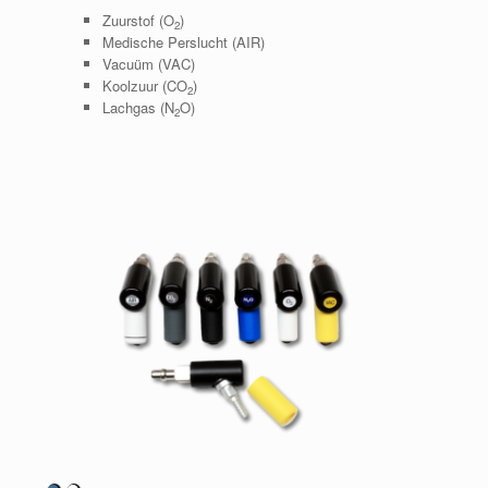
Zuurstof (O
)
2
Medische Perslucht (AIR)
Vacuüm (VAC)
Koolzuur (CO
)
2
Lachgas (N
O)
2