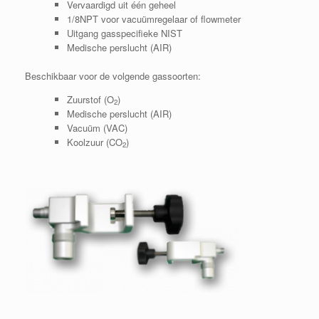
Vervaardigd uit één geheel
1/8NPT voor vacuümregelaar of flowmeter
Uitgang gasspecifieke NIST
Medische perslucht (AIR)
Beschikbaar voor de volgende gassoorten:
Zuurstof (O
)
2
Medische perslucht (AIR)
Vacuüm (VAC)
Koolzuur (CO
)
2