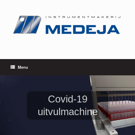
Ga
naar
de
inhoud
Menu
Covid-19
uitvulmachine