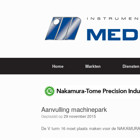
Ga
naar
de
inhoud
Home
Markten
Diensten
Aanvulling machinepark
Geplaatst op
29 november 2015
De V turm 16 moet plaats maken voor de NAKAMURA 