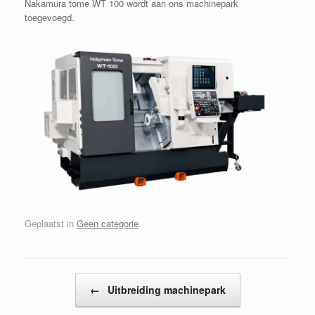
Nakamura tome WT 100 wordt aan ons machinepark
toegevoegd.
Geplaatst in
Geen categorie
.
Bericht navigatie
←
Uitbreiding machinepark