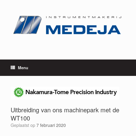
Ga
naar
de
inhoud
Menu
Uitbreiding van ons machinepark met de
WT100
Geplaatst op
7 februari 2020