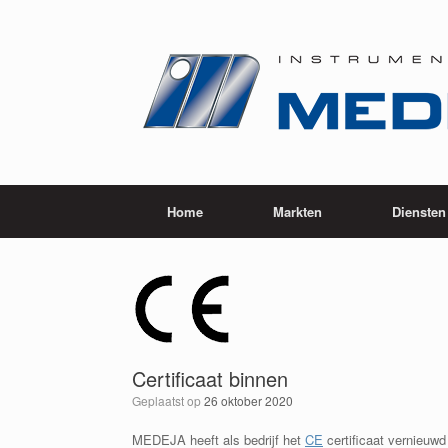
Ga
naar
de
inhoud
Home
Markten
Diensten
Certificaat binnen
Geplaatst op
26 oktober 2020
MEDEJA heeft als bedrijf het
CE
certificaat vernieuwd