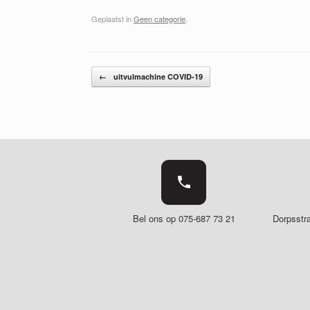
Geplaatst in
Geen categorie
.
Bericht navigatie
←
uitvulmachine COVID-19
Bel ons op 075-687 73 21
Dorpsstr